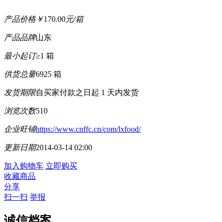
产品价格
￥
170.00
元/箱
产品品牌
山东
最小起订
≥1 箱
供货总量
6925 箱
发货期限
自买家付款之日起
1
天内发货
浏览次数
510
企业旺铺
https://www.cnffc.cn/com/lxfood/
更新日期
2014-03-14 02:00
加入购物车
立即购买
收藏商品
分享
扫一扫
举报
诚信档案