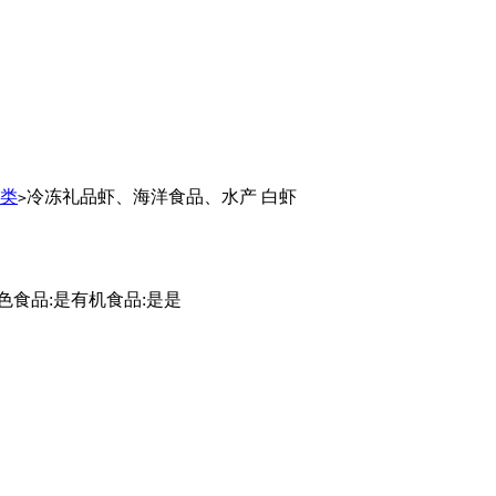
类
冷冻礼品虾、海洋食品、水产 白虾
>
冻绿色食品:是有机食品:是是