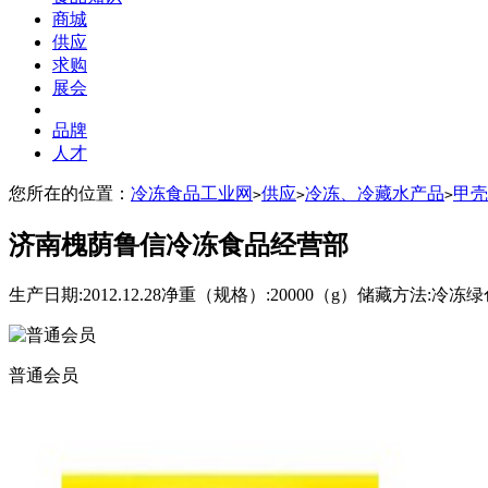
商城
供应
求购
展会
品牌
人才
您所在的位置：
冷冻食品工业网
供应
冷冻、冷藏水产品
甲壳
>
>
>
济南槐荫鲁信冷冻食品经营部
生产日期:2012.12.28净重（规格）:20000（g）储藏方法:冷
普通会员