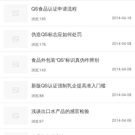
QS食品认证申请流程
2014-04-16
浏览:195
伪造QS标志应如何处罚
2014-04-08
浏览:178
食品外包装“QS”标识真伪咋辨别
2014-04-08
浏览:143
新版QS认证强制乳企提高准入门槛
2014-04-08
浏览:88
浅谈出口水产品的感官检验
2014-04-06
浏览:67