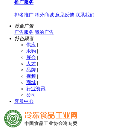
推广服务
排名推广
积分商城
意见反馈
联系我们
黄金广告
广告服务
我的广告
特色频道
供应
|
求购
|
展会
|
人才
|
品牌
|
视频
|
商城
|
行业资讯
|
公司
客服中心