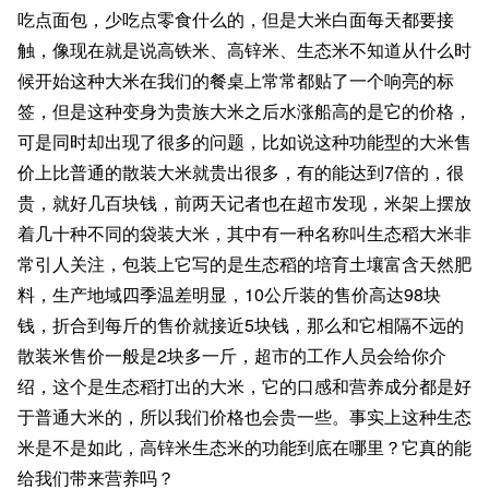
吃点面包，少吃点零食什么的，但是大米白面每天都要接
触，像现在就是说高铁米、高锌米、生态米不知道从什么时
候开始这种大米在我们的餐桌上常常都贴了一个响亮的标
签，但是这种变身为贵族大米之后水涨船高的是它的价格，
可是同时却出现了很多的问题，比如说这种功能型的大米售
价上比普通的散装大米就贵出很多，有的能达到7倍的，很
贵，就好几百块钱，前两天记者也在超市发现，米架上摆放
着几十种不同的袋装大米，其中有一种名称叫生态稻大米非
常引人关注，包装上它写的是生态稻的培育土壤富含天然肥
料，生产地域四季温差明显，10公斤装的售价高达98块
钱，折合到每斤的售价就接近5块钱，那么和它相隔不远的
散装米售价一般是2块多一斤，超市的工作人员会给你介
绍，这个是生态稻打出的大米，它的口感和营养成分都是好
于普通大米的，所以我们价格也会贵一些。事实上这种生态
米是不是如此，高锌米生态米的功能到底在哪里？它真的能
给我们带来营养吗？