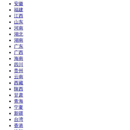
安徽
福建
江西
山东
河南
湖北
湖南
广东
广西
海南
四川
贵州
云南
西藏
陕西
甘肃
青海
宁夏
新疆
台湾
香港