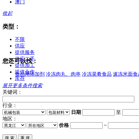
澳门
收起
类型：
不限
供应
提供服务
供应二手
您还可以找：
提供加工
提供合作
食品用添加剂
冷冻肉丸、肉串
冷冻菜肴食品
速冻米面食
库存
展开更多条件搜索
关键词：
行业：
日期
至
地区：
价格
~