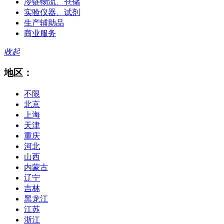
冷链物流、仓储
实验仪器、试剂
生产辅助品
商业服务
收起
地区：
不限
北京
上海
天津
重庆
河北
山西
内蒙古
辽宁
吉林
黑龙江
江苏
浙江