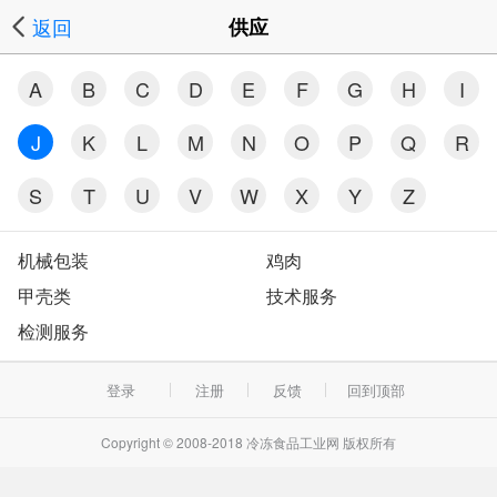
返回
供应
A
B
C
D
E
F
G
H
I
J
K
L
M
N
O
P
Q
R
S
T
U
V
W
X
Y
Z
机械包装
鸡肉
甲壳类
技术服务
检测服务
登录
注册
反馈
回到顶部
Copyright © 2008-2018 冷冻食品工业网 版权所有