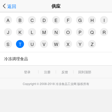
返回
供应
A
B
C
D
E
F
G
H
I
J
K
L
M
N
O
P
Q
R
S
T
U
V
W
X
Y
Z
冷冻调理食品
登录
注册
反馈
回到顶部
Copyright © 2008-2018 冷冻食品工业网 版权所有