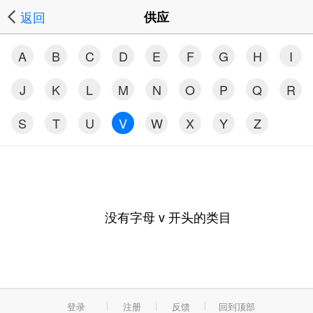
返回
供应
A
B
C
D
E
F
G
H
I
J
K
L
M
N
O
P
Q
R
S
T
U
V
W
X
Y
Z
没有字母
v
开头的类目
登录
注册
反馈
回到顶部